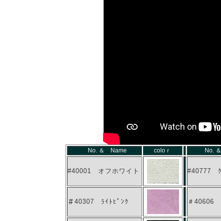
No. ＆ Name
coloｒ
No. 
#40001
オフホワイト
#40777 ｸ
＃40307 ﾗｲﾄﾋﾟﾝｸ
＃40606