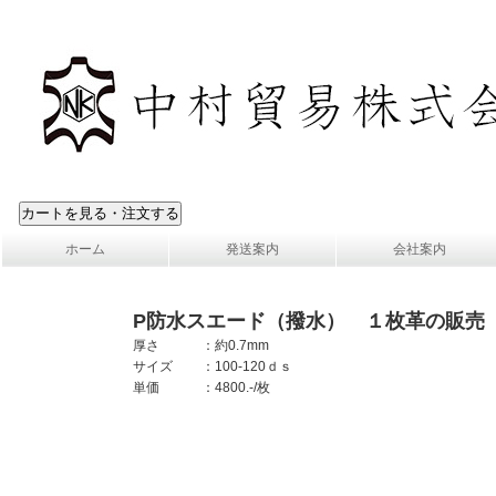
ホーム
発送案内
会社案内
P防水スエード（撥水） １枚革の販売
厚さ
：約0.7mm
サイズ
：100-120ｄｓ
単価
：4800.-/枚